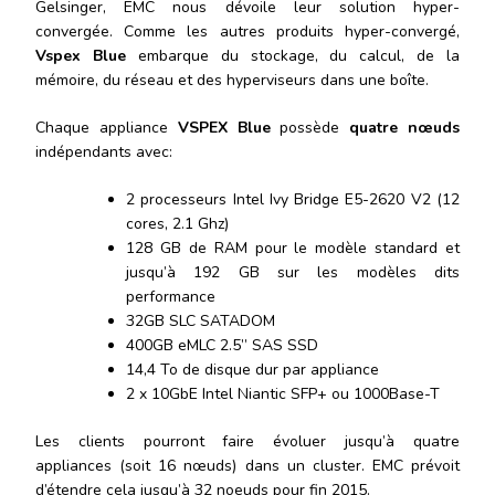
Gelsinger, EMC nous dévoile leur solution hyper-
convergée. Comme les autres produits hyper-convergé,
Vspex Blue
embarque du stockage, du calcul, de la
mémoire, du réseau et des hyperviseurs dans une boîte.
Chaque appliance
VSPEX Blue
possède
quatre nœuds
indépendants avec:
2 processeurs Intel Ivy Bridge E5-2620 V2 (12
cores, 2.1 Ghz)
128 GB de RAM pour le modèle standard et
jusqu’à 192 GB sur les modèles dits
performance
32GB SLC SATADOM
400GB eMLC 2.5” SAS SSD
14,4 To de disque dur par appliance
2 x 10GbE Intel Niantic SFP+ ou 1000Base-T
Les clients pourront faire évoluer jusqu’à quatre
appliances (soit 16 nœuds) dans un cluster. EMC prévoit
d’étendre cela jusqu’à 32 noeuds pour fin 2015.