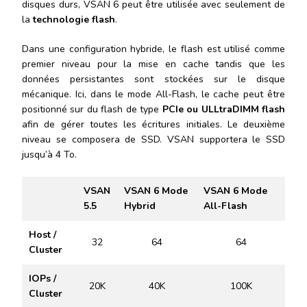
disques durs, VSAN 6 peut être utilisée avec seulement de
la
technologie flash
.
Dans une configuration hybride, le flash est utilisé comme
premier niveau pour la mise en cache tandis que les
données persistantes sont stockées sur le disque
mécanique. Ici, dans le mode All-Flash, le cache peut être
positionné sur du flash de type
PCIe ou ULLtraDIMM flash
afin de gérer toutes les écritures initiales. Le deuxième
niveau se composera de SSD. VSAN supportera le SSD
jusqu’à 4 To.
VSAN
VSAN 6 Mode
VSAN 6 Mode
5.5
Hybrid
All-Flash
Host /
32
64
64
Cluster
IOPs /
20K
40K
100K
Cluster