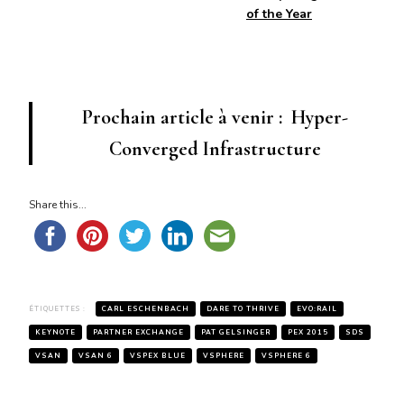
of the Year
Prochain article à venir : Hyper-
Converged Infrastructure
Share this...
ÉTIQUETTES :
CARL ESCHENBACH
DARE TO THRIVE
EVO:RAIL
KEYNOTE
PARTNER EXCHANGE
PAT GELSINGER
PEX 2015
SDS
VSAN
VSAN 6
VSPEX BLUE
VSPHERE
VSPHERE 6