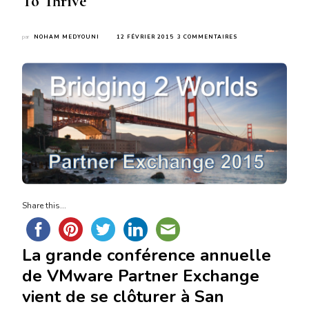
To Thrive
SUR
par
NOHAM MEDYOUNI
12 FÉVRIER 2015
3 COMMENTAIRES
VMWARE
PARTNER
EXCHANGE
2015
–
DARE
TO
THRIVE
Share this...
La grande conférence annuelle
de VMware Partner Exchange
vient de se clôturer à San