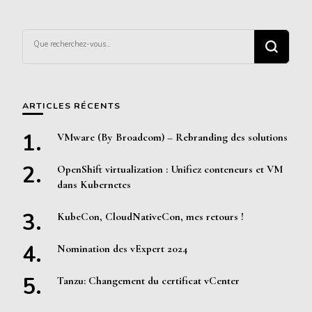
Vous
recherchiez
quelque
chose ?
ARTICLES RÉCENTS
VMware (By Broadcom) – Rebranding des solutions
OpenShift virtualization : Unifiez conteneurs et VM
dans Kubernetes
KubeCon, CloudNativeCon, mes retours !
Nomination des vExpert 2024
Tanzu: Changement du certificat vCenter