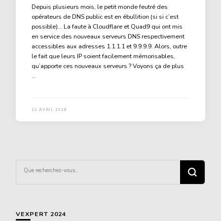
Depuis plusieurs mois, le petit monde feutré des
opérateurs de DNS public est en ébullition (si si c’est
possible)… La faute à Cloudflare et Quad9 qui ont mis
en service des nouveaux serveurs DNS respectivement
accessibles aux adresses 1.1.1.1 et 9.9.9.9. Alors, outre
le fait que leurs IP soient facilement mémorisables,
qu’apporte ces nouveaux serveurs ? Voyons ça de plus
…
22 AVRIL 2018
Vous
recherchiez
quelque
chose ?
VEXPERT 2024