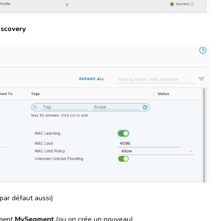
scovery
 par défaut aussi)
ment
MySegment
(ou on crée un nouveau)