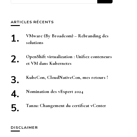
quelque
chose ?
ARTICLES RÉCENTS
VMware (By Broadcom) – Rebranding des
solutions
OpenShift virtualization : Unifiez conteneurs
et VM dans Kubernetes
KubeCon, CloudNativeCon, mes retours !
Nomination des vExpert 2024
Tanzu: Changement du certificat vCenter
DISCLAIMER