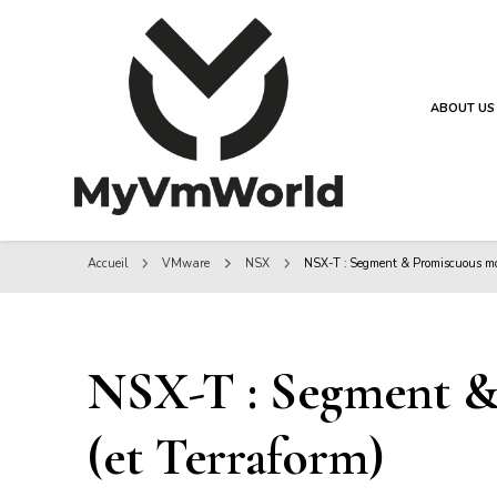
ABOUT US
MyVMworld
MyVMworld
Accueil
VMware
NSX
NSX-T : Segment & Promiscuous mod
NSX-T : Segment 
(et Terraform)