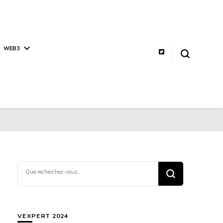
WEB3
Vous
recherchiez
quelque
chose ?
VEXPERT 2024