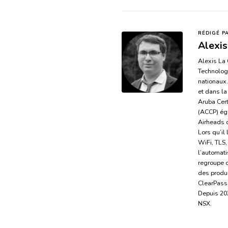
RÉDIGÉ P
Alexis
Alexis La 
Technology
nationaux.
et dans la
Aruba Cert
(ACCP) ég
Airheads 
Lors qu’il
WiFi, TLS
l’automati
regroupe d
des produ
ClearPass
Depuis 202
NSX.