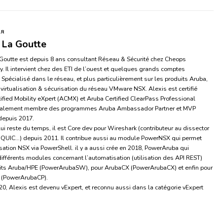
AR
 La Goutte
Goutte est depuis 8 ans consultant Réseau & Sécurité chez Cheops
. Il intervient chez des ETI de l’ouest et quelques grands comptes
 Spécialisé dans le réseau, et plus particulièrement sur les produits Aruba,
 virtualisation & sécurisation du réseau VMware NSX. Alexis est certifié
ified Mobility eXpert (ACMX) et Aruba Certified ClearPass Professional
alement membre des programmes Aruba Ambassador Partner et MVP
depuis 2017.
 lui reste du temps, il est Core dev pour Wireshark (contributeur au dissector
, QUIC…) depuis 2011. Il contribue aussi au module PowerNSX qui permet
sation NSX via PowerShell. il y a aussi crée en 2018, PowerAruba qui
ifférents modules concernant l’automatisation (utilisation des API REST)
its Aruba/HPE (PowerArubaSW), pour ArubaCX (PowerArubaCX) et enfin pour
 (PowerArubaCP).
0, Alexis est devenu vExpert, et reconnu aussi dans la catégorie vExpert