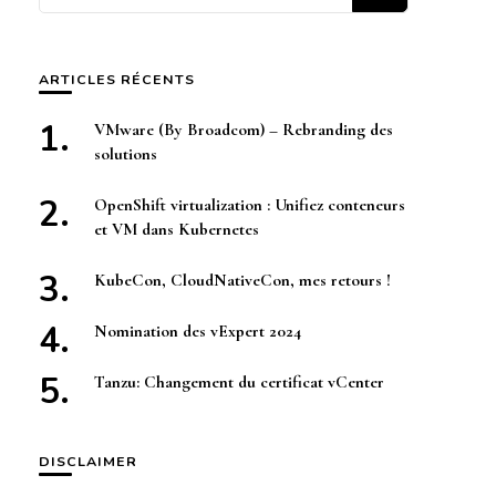
quelque
chose ?
ARTICLES RÉCENTS
VMware (By Broadcom) – Rebranding des
solutions
OpenShift virtualization : Unifiez conteneurs
et VM dans Kubernetes
KubeCon, CloudNativeCon, mes retours !
Nomination des vExpert 2024
Tanzu: Changement du certificat vCenter
DISCLAIMER