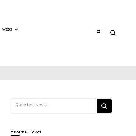
WEB3
Vous
recherchiez
quelque
chose ?
VEXPERT 2024