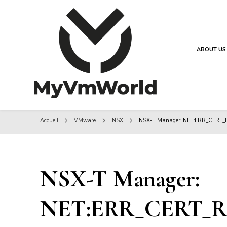
ABOUT US
MyVMworld
MyVMworld
Accueil
VMware
NSX
NSX-T Manager: NET:ERR_CERT_
NSX-T Manager:
NET:ERR_CERT_R