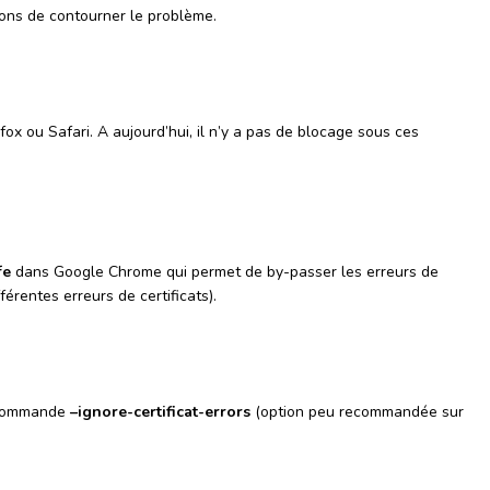
çons de contourner le problème.
efox ou Safari. A aujourd’hui, il n’y a pas de blocage sous ces
fe
dans Google Chrome qui permet de by-passer les erreurs de
fférentes erreurs de certificats).
 commande
–ignore-certificat-errors
(option peu recommandée sur