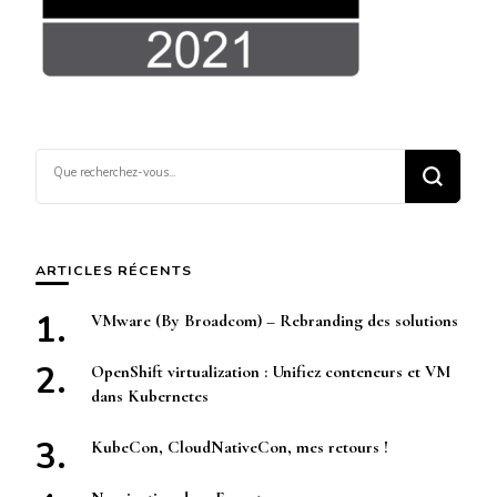
Vous
recherchiez
quelque
chose ?
ARTICLES RÉCENTS
VMware (By Broadcom) – Rebranding des solutions
OpenShift virtualization : Unifiez conteneurs et VM
dans Kubernetes
KubeCon, CloudNativeCon, mes retours !