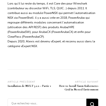
Lors qu’il lui reste du temps, il est Core dev pour Wireshark
(contributeur au dissector WiFi, TLS, QUIC…) depuis 2011. Il
contribue aussi au module PowerNSX qui permet l’automatisation
NSX via PowerShell. il y a aussi crée en 2018, PowerAruba qui
regroupe différents modules concernant l’automatisation
(utilisation des API REST) des produits Aruba/HPE
(PowerArubaSW), pour ArubaCX (PowerArubaCX) et enfin pour
ClearPass (PowerArubaCP).
Depuis 2020, Alexis est devenu vExpert, et reconnu aussi dans la
catégorie vExpert NSX.
Navigation
ARTICLE PRÉCÉDENT
ARTICLE SUIVANT
Installation de NSX-T 3.2.x – Partie 1
How to Install Tanzu Kubernetes
d’article
Grid in Nested Environment
Vous