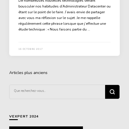
De nombreuses nouvelles technologies venant
bousculer nos habitudes d’Administrateur Datacenter ou
étant sur le point de le faire. J’avais envie de partager
avec vous ma réflexion sur le sujet. Je me rappelle
régulièrement cette phrase lorsque que j’effectue une
étude technique : « Nous faisons partie du …
16 OCTOBRE 2017
Navigation
Articles plus anciens
des
articles
Vous
recherchiez
quelque
chose ?
VEXPERT 2024