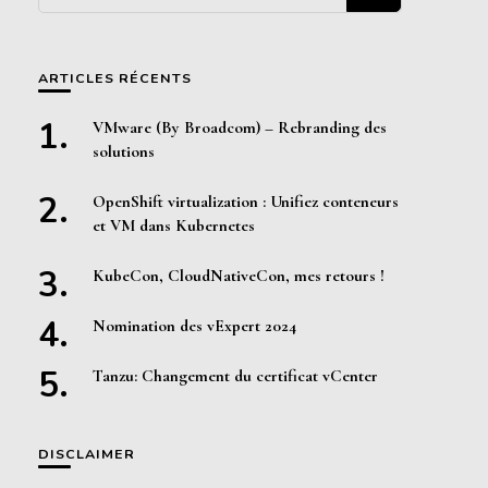
quelque
chose ?
ARTICLES RÉCENTS
VMware (By Broadcom) – Rebranding des
solutions
OpenShift virtualization : Unifiez conteneurs
et VM dans Kubernetes
KubeCon, CloudNativeCon, mes retours !
Nomination des vExpert 2024
Tanzu: Changement du certificat vCenter
DISCLAIMER