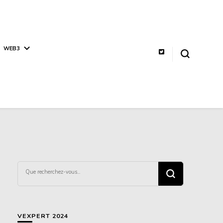
WEB3
Vous
recherchiez
quelque
chose ?
VEXPERT 2024