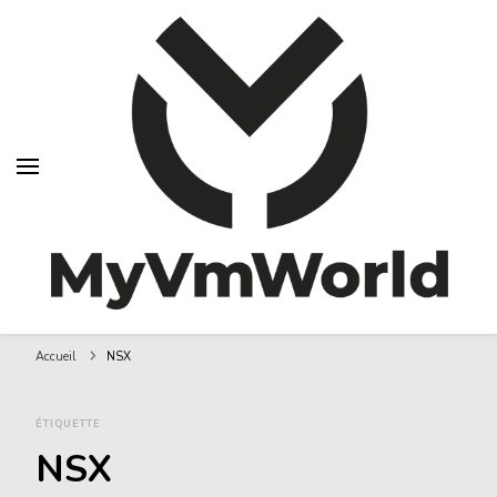
MyVMworld
Accueil
NSX
ÉTIQUETTE
NSX