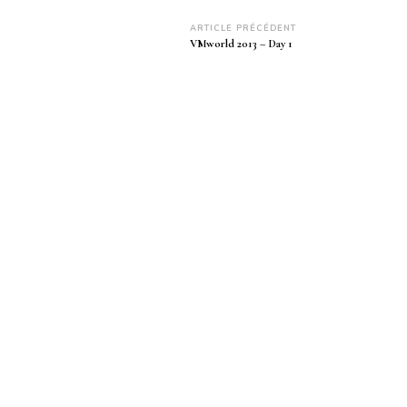
Navigation
ARTICLE PRÉCÉDENT
VMworld 2013 – Day 1
d’article