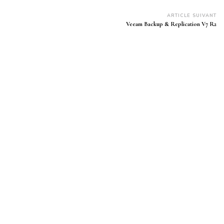
ARTICLE SUIVANT
Veeam Backup & Replication V7 R2