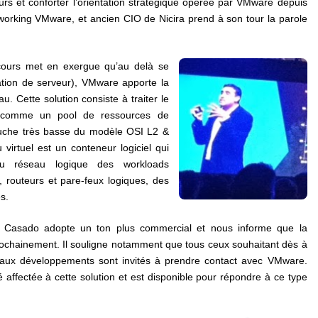
rs et conforter l’orientation stratégique opérée par VMware depuis
orking VMware, et ancien CIO de Nicira prend à son tour la parole
cours met en exergue qu’au delà se
sation de serveur), VMware apporte la
au. Cette solution consiste à traiter le
e) comme un pool de ressources de
 couche très basse du modèle OSI L2 &
virtuel est un conteneur logiciel qui
u réseau logique des workloads
, routeurs et pare-feux logiques, des
s.
 Casado adopte un ton plus commercial et nous informe que la
prochainement. Il souligne notamment que tous ceux souhaitant dès à
veaux développements sont invités à prendre contact avec VMware.
 affectée à cette solution et est disponible pour répondre à ce type