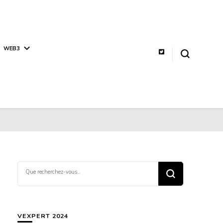
WEB3
Vous
recherchiez
quelque
chose ?
VEXPERT 2024