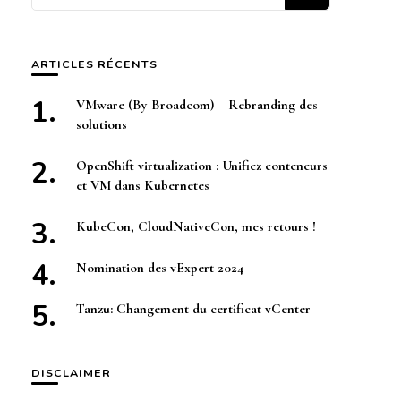
quelque
chose ?
ARTICLES RÉCENTS
VMware (By Broadcom) – Rebranding des
solutions
OpenShift virtualization : Unifiez conteneurs
et VM dans Kubernetes
KubeCon, CloudNativeCon, mes retours !
Nomination des vExpert 2024
Tanzu: Changement du certificat vCenter
DISCLAIMER