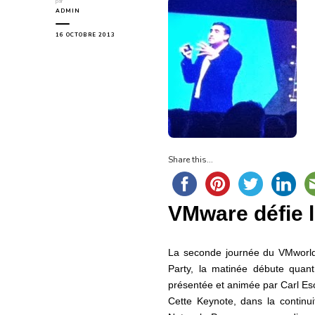
par
ADMIN
16 OCTOBRE 2013
Share this...
VMware défie l
La seconde journée du VMworld
Party, la matinée débute quan
présentée et animée par Carl E
Cette Keynote, dans la continu