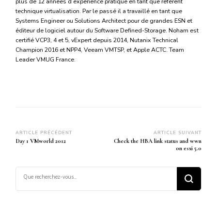
plus de 12 années d’expérience pratique en tant que référent
technique virtualisation. Par le passé il a travaillé en tant que
Systems Engineer ou Solutions Architect pour de grandes ESN et
éditeur de logiciel autour du Software Defined-Storage. Noham est
certifié VCP3, 4 et 5, vExpert depuis 2014, Nutanix Technical
Champion 2016 et NPP4, Veeam VMTSP, et Apple ACTC. Team
Leader VMUG France.
Navigation
ARTICLE PRÉCÉDENT
ARTICLE SUIVANT
Day 1 VMworld 2012
Check the HBA link status and wwn
d’article
on esxi 5.0
Vous
recherchiez
quelque
chose ?