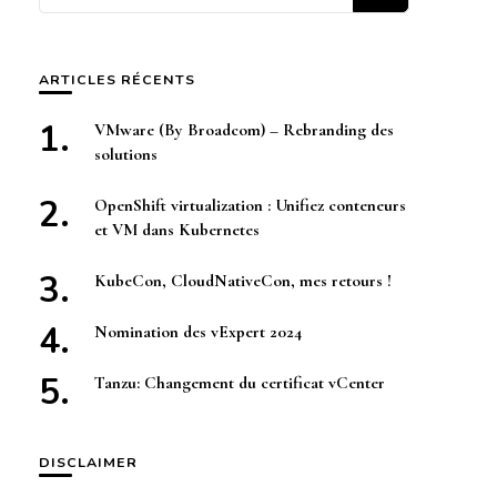
quelque
chose ?
ARTICLES RÉCENTS
VMware (By Broadcom) – Rebranding des
solutions
OpenShift virtualization : Unifiez conteneurs
et VM dans Kubernetes
KubeCon, CloudNativeCon, mes retours !
Nomination des vExpert 2024
Tanzu: Changement du certificat vCenter
DISCLAIMER