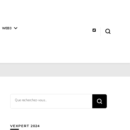
WEB3
Vous
recherchiez
quelque
chose ?
VEXPERT 2024