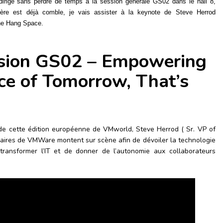
irige sans perdre de temps à la session générale GS02 dans le hall 8,
ière
est déjà comble, je vais assister à la keynote de Steve Herrod
one Hang Space.
sion
GS02 –
Empowering
ce of Tomorrow, That’s
 de cette édition européenne de VMworld, Steve Herrod ( Sr. VP of
raires de VMWare montent sur scène afin de dévoiler la technologie
transformer l’IT et de donner de l’autonomie aux collaborateurs