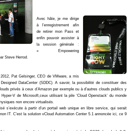
Avec hâte, je me dirige
à l’enregistrement afin
de retirer mon Pass et
enfin pouvoir assister à
la session générale :
« Empowering
par Steve Herrod.
 2012, Pat Gelsinger, CEO de VMware, a mis
 Designed DataCenter
(SDDC). A savoir, la possibilité de constituer des
louds privés à ceux d’Amazon par exemple ou à d’autres clouds publics y
ur Hyper-V de Microsoft,ceux utilisant la pile ‘Cloud Openstack’ du monde
hysiques non encore virtualisés.
isé s’exécute à partir
d’un portail web unique en libre service, qui serait
on IT. C’est la solution
vCloud Automation Center 5.1
annoncée ici, ce 9