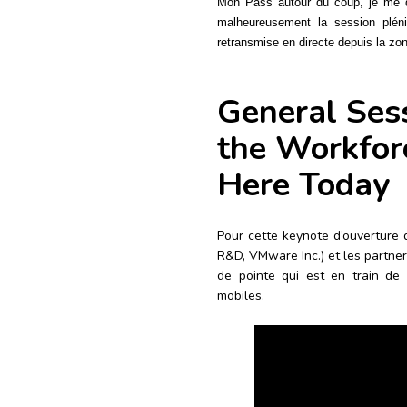
Mon Pass autour du coup, je me d
malheureusement la session
plén
retransmise en directe depuis la z
General Ses
the Workfor
Here Today
Pour cette keynote d’ouverture
R&D, VMware Inc.) et les partne
de pointe qui est en train de 
mobiles.