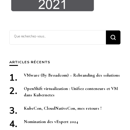
Vous
recherchiez
quelque
chose ?
ARTICLES RÉCENTS
VMware (By Broadcom) – Rebranding des solutions
OpenShift virtualization : Unifiez conteneurs et VM
dans Kubernetes
KubeCon, CloudNativeCon, mes retours !
Nomination des vExpert 2024