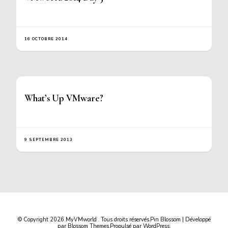
16 OCTOBRE 2014
What’s Up VMware?
9 SEPTEMBRE 2013
© Copyright 2026
MyVMworld
. Tous droits réservés.
Pin Blossom | Développé
par
Blossom Themes
.Propulsé par
WordPress
.