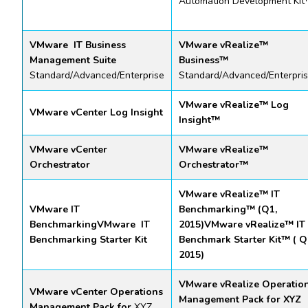
Automation Development Ki
VMware IT Business
VMware
vRealize
™
Management Suite
Business™
Standard/Advanced/Enterprise
Standard/Advanced/Enterpri
VMware vRealize™ Log
VMware
vCenter
Log Insight
Insight™
VMware
vCenter
VMware vRealize™
Orchestrator
Orchestrator™
VMware
vRealize
™ IT
VMware IT
Benchmarking™ (Q1,
Benchmarking
VMware
IT
2015)
VMware
vRealize
™ IT
Benchmarking
Starter Kit
Benchmark Starter Kit™ ( Q
2015)
VMware
vRealize
Operatio
VMware
vCenter
Operations
Management Pack for XYZ
Management Pack for
XYZ