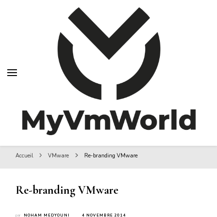
MyVMworld
MyVMworld
Accueil
VMware
Re-branding VMware
Re-branding VMware
par
NOHAM MEDYOUNI
4 NOVEMBRE 2014