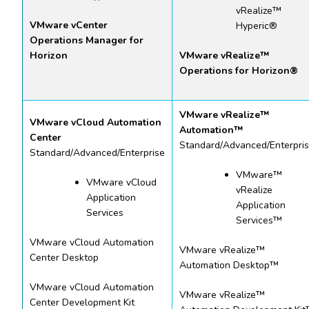
vRealize™
VMware vCenter
Hyperic®
Operations Manager for
Horizon
VMware vRealize™
Operations for Horizon®
VMware vRealize™
VMware vCloud Automation
Automation™
Center
Standard/Advanced/Enterpri
Standard/Advanced/Enterprise
VMware™
VMware vCloud
vRealize
Application
Application
Services
Services™
VMware vCloud Automation
VMware vRealize™
Center Desktop
Automation Desktop™
VMware vCloud Automation
VMware vRealize™
Center Development Kit