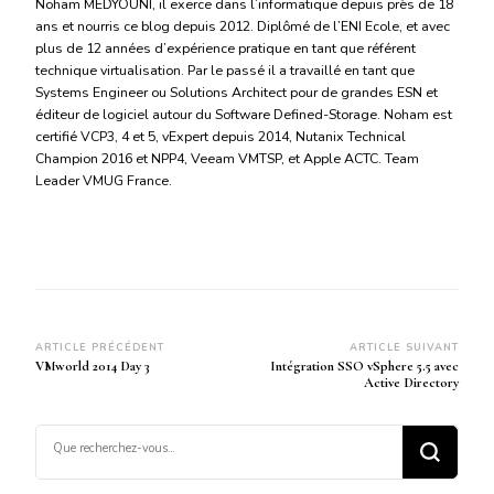
Noham MEDYOUNI, il exerce dans l’informatique depuis près de 18
ans et nourris ce blog depuis 2012. Diplômé de l’ENI Ecole, et avec
plus de 12 années d’expérience pratique en tant que référent
technique virtualisation. Par le passé il a travaillé en tant que
Systems Engineer ou Solutions Architect pour de grandes ESN et
éditeur de logiciel autour du Software Defined-Storage. Noham est
certifié VCP3, 4 et 5, vExpert depuis 2014, Nutanix Technical
Champion 2016 et NPP4, Veeam VMTSP, et Apple ACTC. Team
Leader VMUG France.
Navigation
ARTICLE PRÉCÉDENT
ARTICLE SUIVANT
VMworld 2014 Day 3
Intégration SSO vSphere 5.5 avec
d’article
Active Directory
Vous
recherchiez
quelque