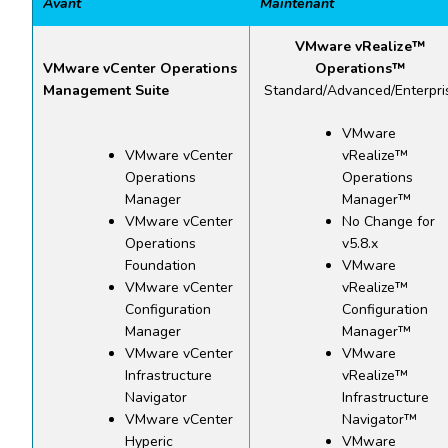
Avant
Maintenant
VMware vRealize™
VMware vCenter Operations
Operations™
Management Suite
Standard/Advanced/Enterpri
VMware
VMware vCenter
vRealize™
Operations
Operations
Manager
Manager™
VMware vCenter
No Change for
Operations
v5.8.x
Foundation
VMware
VMware vCenter
vRealize™
Configuration
Configuration
Manager
Manager™
VMware vCenter
VMware
Infrastructure
vRealize™
Navigator
Infrastructure
VMware vCenter
Navigator™
Hyperic
VMware