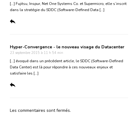
[…] Fujitsu, Inspur, Net One Systems Co. et Supermicro, elle s’inscrit
dans la stratégie du SDDC (Software-Defined Data […]
Hyper-Convergence - le nouveau visage du Datacenter
23 septembre 2015 à 11 h 54 min
[…] évoqué dans un précédent article, le SDDC (Software-Defined
Data Center) est là pour répondre à ces nouveaux enjeux et
satisfaire les […]
Les commentaires sont fermés.