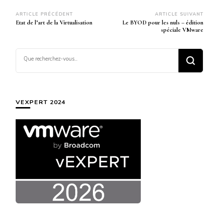
Navigation
ARTICLE PRÉCÉDENT
ARTICLE SUIVANT
Etat de l’art de la Virtualisation
Le BYOD pour les nuls – édition
d’article
spéciale VMware
Vous
recherchiez
quelque
chose ?
VEXPERT 2024