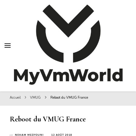
MyVMworld
MyVMworld
Accueil
VMUG
Reboot du VMUG France
Reboot du VMUG France
par
NOHAM MEDYOUNI
13 AOÛT 2018