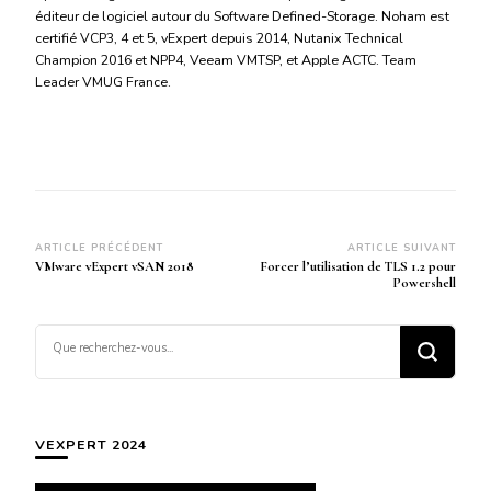
éditeur de logiciel autour du Software Defined-Storage. Noham est
certifié VCP3, 4 et 5, vExpert depuis 2014, Nutanix Technical
Champion 2016 et NPP4, Veeam VMTSP, et Apple ACTC. Team
Leader VMUG France.
Navigation
ARTICLE PRÉCÉDENT
ARTICLE SUIVANT
VMware vExpert vSAN 2018
Forcer l’utilisation de TLS 1.2 pour
d’article
Powershell
Vous
recherchiez
quelque
chose ?
VEXPERT 2024