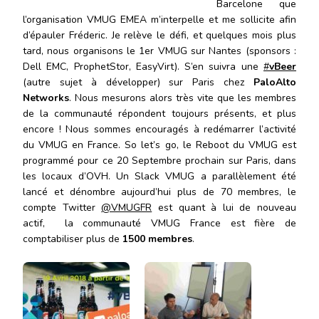
Barcelone que
l’organisation VMUG EMEA m’interpelle et me sollicite afin
d’épauler Fréderic. Je relève le défi, et quelques mois plus
tard, nous organisons le 1er VMUG sur Nantes (sponsors :
Dell EMC, ProphetStor, EasyVirt). S’en suivra une
#
vBeer
(autre sujet à développer) sur Paris chez
PaloAlto
Networks
. Nous mesurons alors très vite que les membres
de la communauté répondent toujours présents, et plus
encore ! Nous sommes encouragés à redémarrer l’activité
du VMUG en France. So let’s go, le Reboot du VMUG est
programmé pour ce 20 Septembre prochain sur Paris, dans
les locaux d’OVH. Un Slack VMUG a parallèlement été
lancé et dénombre aujourd’hui plus de 70 membres, le
compte Twitter
@VMUGFR
est quant à lui de nouveau
actif, la communauté VMUG France est fière de
comptabiliser plus de
1500 membres
.