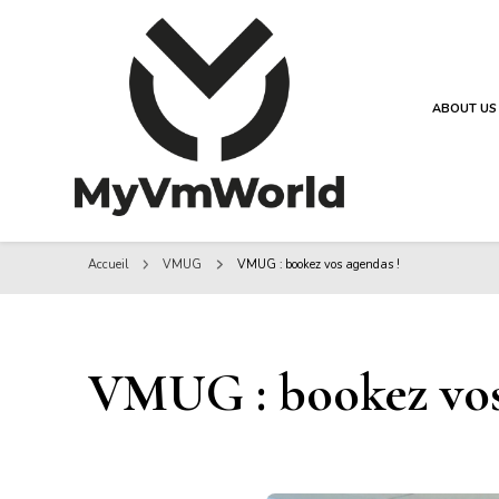
ABOUT US
MyVMworld
MyVMworld
Accueil
VMUG
VMUG : bookez vos agendas !
VMUG : bookez vos