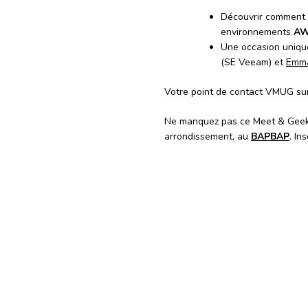
Découvrir comment a
environnements
A
Une occasion unique
(SE Veeam) et
Emma
Votre point de contact VMUG sur
Ne manquez pas ce Meet & Geek p
arrondissement, au
BAPBAP
. In