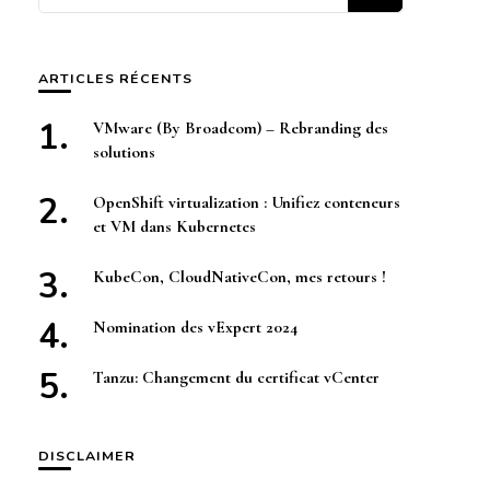
quelque
chose ?
ARTICLES RÉCENTS
VMware (By Broadcom) – Rebranding des
solutions
OpenShift virtualization : Unifiez conteneurs
et VM dans Kubernetes
KubeCon, CloudNativeCon, mes retours !
Nomination des vExpert 2024
Tanzu: Changement du certificat vCenter
DISCLAIMER