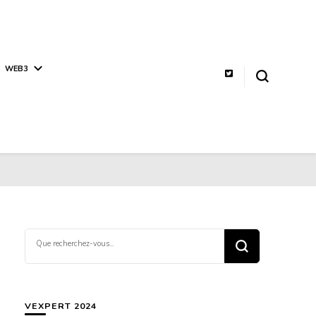
WEB3
Vous
recherchiez
quelque
chose ?
VEXPERT 2024