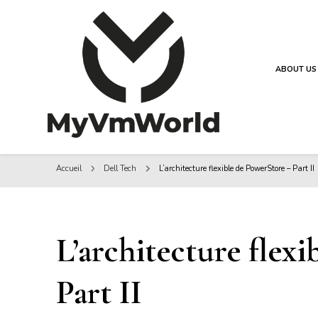
ABOUT US
MyVMworld
MyVMworld
Accueil
Dell Tech
L’architecture flexible de PowerStore – Part II
L’architecture flex
Part II