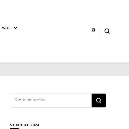
WEB3
Vous
recherchiez
quelque
chose ?
VEXPERT 2024