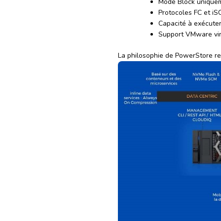
Mode Block uniqueme
Protocoles FC et iS
Capacité à exécuter
Support VMware vir
La philosophie de PowerStore rep