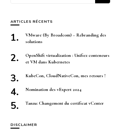
quelque
chose ?
ARTICLES RÉCENTS
VMware (By Broadcom) – Rebranding des
solutions
OpenShift virtualization : Unifiez conteneurs
et VM dans Kubernetes
KubeCon, CloudNativeCon, mes retours !
Nomination des vExpert 2024
Tanzu: Changement du certificat vCenter
DISCLAIMER