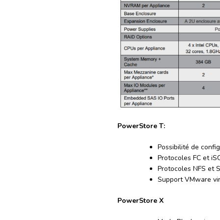
PowerStore T:
Possibilité de confi
Protocoles FC et iS
Protocoles NFS et S
Support VMware vir
PowerStore X