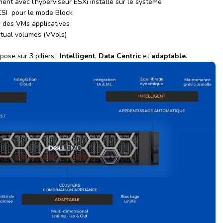
nt avec l’hyperviseur ESXi installé sur le système
CSI pour le mode Block
 des VMs applicatives
tual volumes (VVols)
ose sur 3 piliers :
Intelligent
,
Data Centric
et
adaptable
.