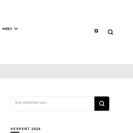
WEB3
Vous
recherchiez
quelque
chose ?
VEXPERT 2024