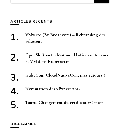
quelque
chose ?
ARTICLES RÉCENTS
VMware (By Broadcom) – Rebranding des
solutions
OpenShift virtualization : Unifiez conteneurs
et VM dans Kubernetes
KubeCon, CloudNativeCon, mes retours !
Nomination des vExpert 2024
Tanzu: Changement du certificat vCenter
DISCLAIMER