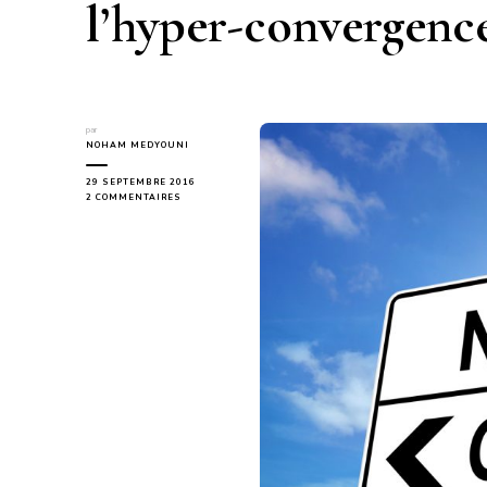
l’hyper-convergenc
par
NOHAM MEDYOUNI
29 SEPTEMBRE 2016
SUR
2 COMMENTAIRES
TRANSITION
ENTRE
LES
INFRASTRUCTURES
TRADITIONNELLES
ET
LE
CLOUD
NATIF
AVEC
L’HYPER-
CONVERGENCE