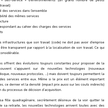
n « self-service » d’environnements (un grand nombre de petits
ravail)
té des services dans l’ensemble
abilité des mêmes services
ructure
respondant au cahier des charges des services
ts
s infrastructures que son travail (code) ne doit pas avoir d’emprise
 être transparent par rapport à la localisation de son travail. Ce qui
considérable.
lles offrent des évolutions toujours constantes pour proposer de la
souvent s’appuient sur de nouvelles technologies (nouveaux
isque, nouveaux protocoles, …) mais doivent toujours permettent la
es services entre eux. Même si le prix est un élément important
s, ce dernier et la densité (impact prix aussi sur les couts indirects)
n du processus de décision d’acquisition.
a fille quadragénaire, secrètement désireux de la voir quitter le
de sa retraite, les nouvelles technologies arrivent toutes avec des