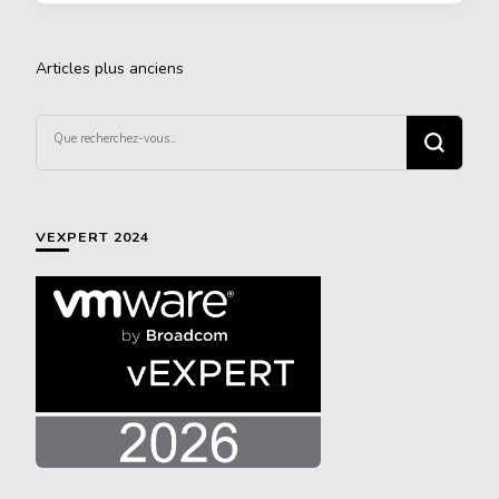
Navigation
Articles plus anciens
des
articles
Vous
recherchiez
quelque
chose ?
VEXPERT 2024