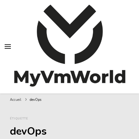
MyVMworld
Accueil
devOps
ÉTIQUETTE
devOps