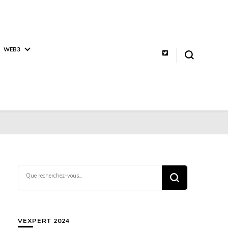
WEB3
Vous
recherchiez
quelque
chose ?
VEXPERT 2024