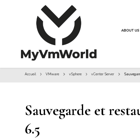
ABOUT US
MyVMworld
MyVMworld
Accueil
VMware
vSphere
vCenter Server
Sauvegard
Sauvegarde et resta
6.5