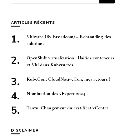
quelque
chose ?
ARTICLES RÉCENTS
VMware (By Broadcom) – Rebranding des
solutions
OpenShift virtualization : Unifiez conteneurs
et VM dans Kubernetes
KubeCon, CloudNativeCon, mes retours !
Nomination des vExpert 2024
Tanzu: Changement du certificat vCenter
DISCLAIMER