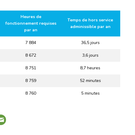
Heures de
Temps de hors service
fonctionnement requises
adminissible par an
par an
7 884
36,5 jours
8 672
3,6 jours
8 751
8,7 heures
8 759
52 minutes
8 760
5 minutes