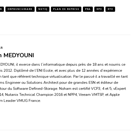
R
DRPBENCHMARK
NETIQ
PLAN DE REPRISE
PRA
RPO
RTO
AR
m MEDYOUNI
OUNI, il exerce dans l’informatique depuis près de 18 ans et nourris ce
s 2012. Diplômé de l’ENI Ecole, et avec plus de 12 années d’expérience
 tant que référent technique virtualisation. Par le passé il a travaillé en tant
s Engineer ou Solutions Architect pour de grandes ESN et éditeur de
utour du Software Defined-Storage. Noham est certifié VCP3, 4 et 5, vExpert
14, Nutanix Technical Champion 2016 et NPP4, Veeam VMTSP, et Apple
m Leader VMUG France.