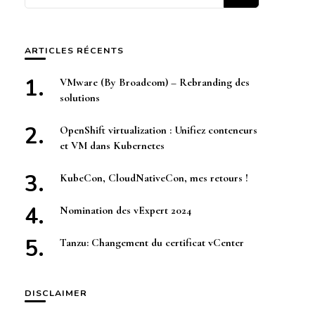
quelque
chose ?
ARTICLES RÉCENTS
VMware (By Broadcom) – Rebranding des
solutions
OpenShift virtualization : Unifiez conteneurs
et VM dans Kubernetes
KubeCon, CloudNativeCon, mes retours !
Nomination des vExpert 2024
Tanzu: Changement du certificat vCenter
DISCLAIMER