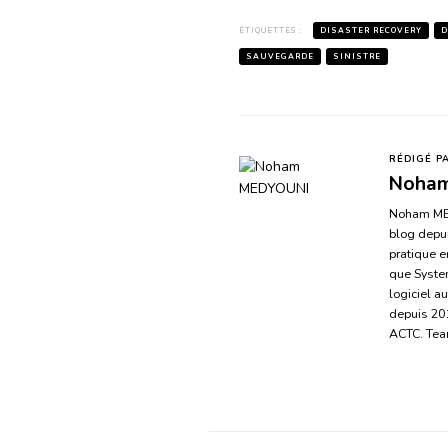
ÉTIQUETTES :
DISASTER RECOVERY
D
SAUVEGARDE
SINISTRE
RÉDIGÉ P
Noha
Noham MEDY
blog depui
pratique en
que System
logiciel a
depuis 20
ACTC. Tea