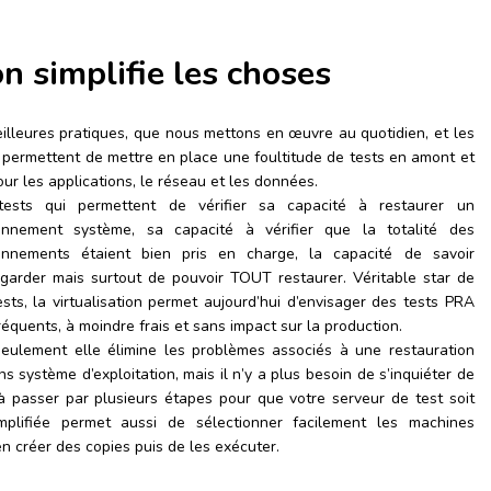
on simplifie les choses
illeures pratiques, que nous mettons en œuvre au quotidien, et les
t permettent de mettre en place une foultitude de tests en amont et
our les applications, le réseau et les données.
ests qui permettent de vérifier sa capacité à restaurer un
onnement système, sa capacité à vérifier que la totalité des
onnements étaient bien pris en charge, la capacité de savoir
garder mais surtout de pouvoir TOUT restaurer. Véritable star de
ests, la virtualisation permet aujourd’hui d’envisager des tests PRA
réquents, à moindre frais et sans impact sur la production.
eulement elle élimine les problèmes associés à une restauration
système d’exploitation, mais il n’y a plus besoin de s’inquiéter de
 à passer par plusieurs étapes pour que votre serveur de test soit
implifiée permet aussi de sélectionner facilement les machines
’en créer des copies puis de les exécuter.