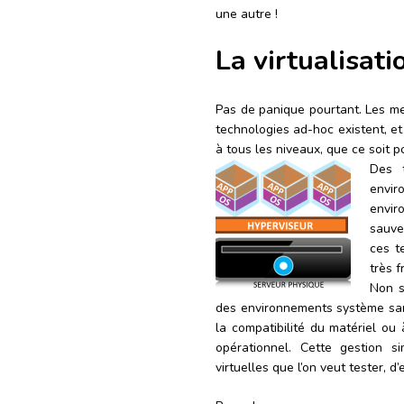
une autre !
La virtualisati
Pas de panique pourtant. Les me
technologies ad-hoc existent, e
à tous les niveaux, que ce soit p
Des t
envir
envir
sauve
ces t
très f
Non s
des environnements système sans 
la compatibilité du matériel ou
opérationnel. Cette gestion s
virtuelles que l’on veut tester, d