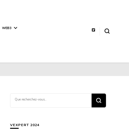
WEB3
Vous
recherchiez
quelque
chose ?
VEXPERT 2024