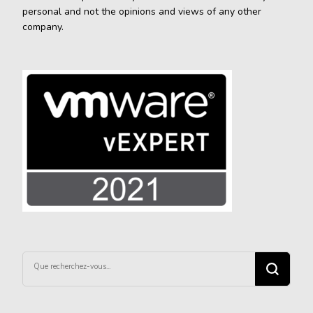
personal and not the opinions and views of any other
company.
Vous
recherchiez
quelque
chose ?