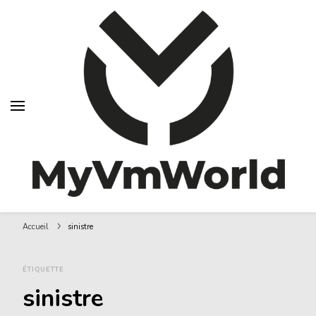
MyVMworld
Accueil
sinistre
ÉTIQUETTE
sinistre