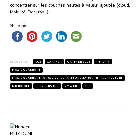
concentrer sur les couches hautes à valeur ajoutée (cloud,
Mobilité, Desktop…).
Share this...
ÉTIQUETTES :
DC2
GARTNER
GARTNER 2014
HYPER-V
MAGIC QUADRANT
MAGIC QUADRANT FOR X86 SERVER VIRTUALIZATION INFRASTRUCTURE
MICROSOFT
SERVEURS X86
VMWARE
XEN