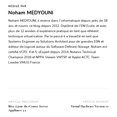
RÉDIGÉ PAR
Noham MEDYOUNI
Noham MEDYOUNI, il exerce dans l’informatique depuis près de 18
ans et nourris ce blog depuis 2012. Diplômé de l’ENI Ecole, et avec
plus de 12 années d’expérience pratique en tant que référent
technique virtualisation. Par le passé il a travaillé en tant que
Systems Engineer ou Solutions Architect pour de grandes ESN et
éditeur de logiciel autour du Software Defined-Storage. Noham est
certifié VCP3, 4 et 5, vExpert depuis 2014, Nutanix Technical
Champion 2016 et NPP4, Veeam VMTSP, et Apple ACTC. Team
Leader VMUG France.
Navigation
ARTICLE PRÉCÉDENT
ARTICLE SUIVANT
Mise à jour du vCenter Server
Virtual Hardware Version 10
d’article
Appliance 5.5