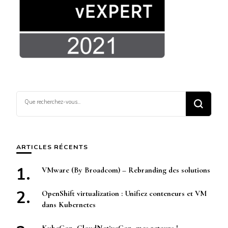
Vous
recherchiez
quelque
chose ?
ARTICLES RÉCENTS
VMware (By Broadcom) – Rebranding des solutions
OpenShift virtualization : Unifiez conteneurs et VM
dans Kubernetes
KubeCon, CloudNativeCon, mes retours !