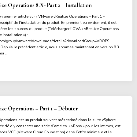
e Operations 8.X- Part 2 – Installation
on premier article sur « VMware vRealize Operations – Part 1 –
escriptif de l’installation du produit. En premier lieu évidement, il est
érer les sources du produit (Télécharger l’OVA « vRealize Operations
installation ») :
.com/group/vmware/downloads/details?downloadGroup=VROPS-
Depuis le précédent article, nous sommes maintenant en version 8.3
nsi …
ze Operations – Part 1 – Débuter
erations est un produit souvent mésestimé dans la suite vSphere.
décidé d’y consacrer une série d’articles. « vRops » pour les intimes, est
ences VCF (VMware Cloud Foundation) dans l’offre minimale et le