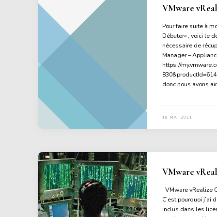
VMware vRealiz
Pour faire suite à m
Débuter« , voici le d
nécessaire de récup
Manager – Appliance 
https://my.vmware
830&productId=614 
donc nous avons ai
18 MAI 2021
VMware vReali
VMware vRealize Op
C’est pourquoi j’ai 
inclus dans les lic