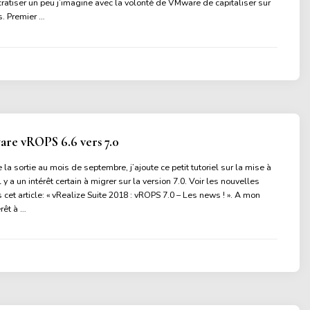
ratiser un peu j’imagine avec la volonté de VMware de capitaliser sur
. Premier …
e vROPS 6.6 vers 7.0
a sortie au mois de septembre, j’ajoute ce petit tutoriel sur la mise à
Il y a un intérêt certain à migrer sur la version 7.0. Voir les nouvelles
 cet article: « vRealize Suite 2018 : vROPS 7.0 – Les news ! ». A mon
érêt à …