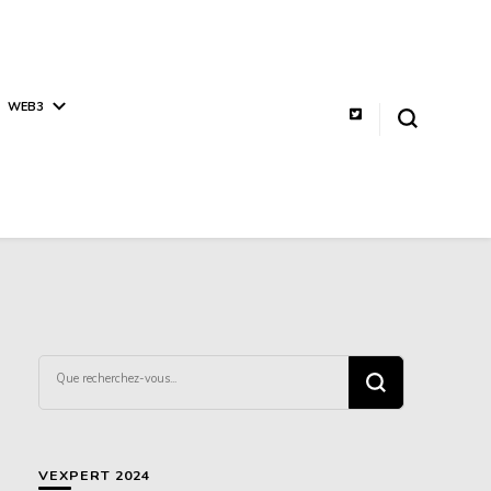
WEB3
Vous
recherchiez
quelque
chose ?
VEXPERT 2024