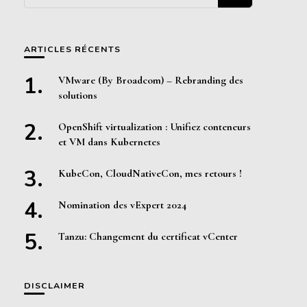
quelque
chose ?
ARTICLES RÉCENTS
VMware (By Broadcom) – Rebranding des
solutions
OpenShift virtualization : Unifiez conteneurs
et VM dans Kubernetes
KubeCon, CloudNativeCon, mes retours !
Nomination des vExpert 2024
Tanzu: Changement du certificat vCenter
DISCLAIMER