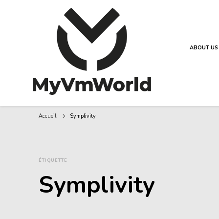
ABOUT US
MyVMworld
Accueil
Symplivity
ÉTIQUETTE
Symplivity