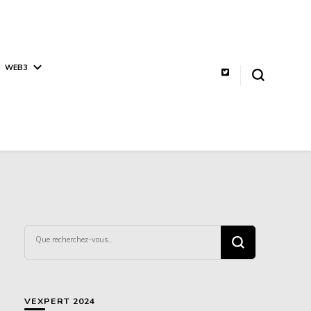
WEB3
Vous
recherchiez
quelque
chose ?
VEXPERT 2024