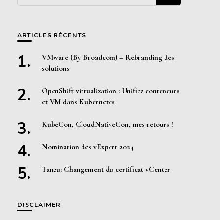
quelque
chose ?
ARTICLES RÉCENTS
VMware (By Broadcom) – Rebranding des
solutions
OpenShift virtualization : Unifiez conteneurs
et VM dans Kubernetes
KubeCon, CloudNativeCon, mes retours !
Nomination des vExpert 2024
Tanzu: Changement du certificat vCenter
DISCLAIMER