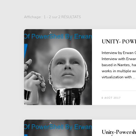
Affichage : 1 - 2 sur 2 RÉSULTATS
UNITY- POW
Interview by Erwan 
Interview with Erwa
based in Nantes, ha
works in multiple wa
virtualization with …
8 AOÛT 2017
Unity-Powershe