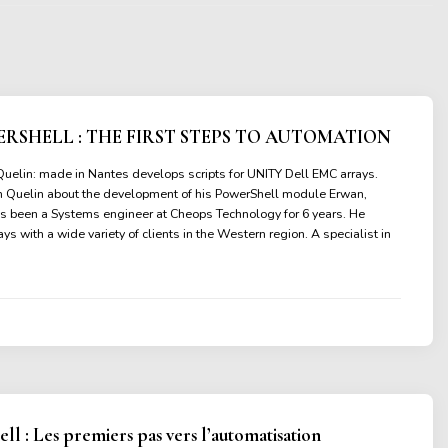
ERSHELL : THE FIRST STEPS TO AUTOMATION
Quelin: made in Nantes develops scripts for UNITY Dell EMC arrays.
n Quelin about the development of his PowerShell module Erwan,
s been a Systems engineer at Cheops Technology for 6 years. He
ys with a wide variety of clients in the Western region. A specialist in
ll : Les premiers pas vers l’automatisation