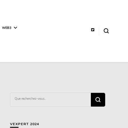
WEB3
Vous
recherchiez
quelque
chose ?
VEXPERT 2024