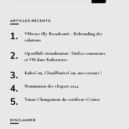
quelque
chose ?
ARTICLES RÉCENTS
VMware (By Broadcom) – Rebranding des
solutions
OpenShift virtualization : Unifiez conteneurs
et VM dans Kubernetes
KubeCon, CloudNativeCon, mes retours !
Nomination des vExpert 2024
Tanzu: Changement du certificat vCenter
DISCLAIMER