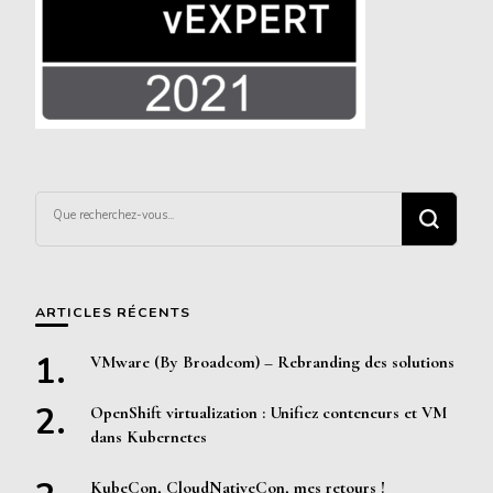
Vous
recherchiez
quelque
chose ?
ARTICLES RÉCENTS
VMware (By Broadcom) – Rebranding des solutions
OpenShift virtualization : Unifiez conteneurs et VM
dans Kubernetes
KubeCon, CloudNativeCon, mes retours !