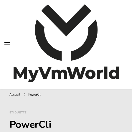
MyVMworld
Accueil
PowerCli
ÉTIQUETTE
PowerCli