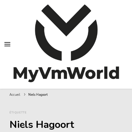
MyVMworld
Accueil
Niels Hagoort
ÉTIQUETTE
Niels Hagoort