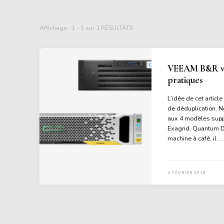
Affichage : 1 - 1 sur 1 RÉSULTATS
VEEAM B&R v9.
pratiques
L’idée de cet articl
de déduplication. N
aux 4 modèles supp
Exagrid, Quantum DX
machine à café, il …
4 FÉVRIER 2018