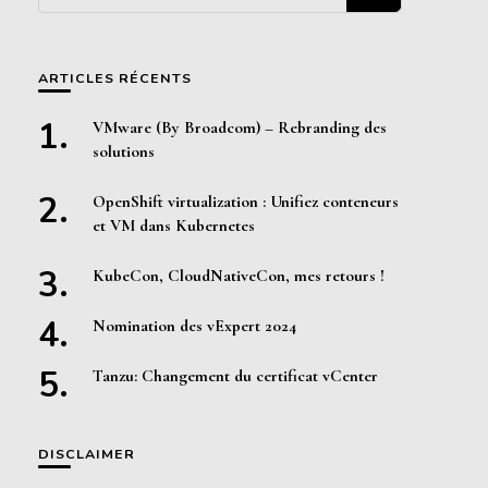
quelque
chose ?
ARTICLES RÉCENTS
VMware (By Broadcom) – Rebranding des
solutions
OpenShift virtualization : Unifiez conteneurs
et VM dans Kubernetes
KubeCon, CloudNativeCon, mes retours !
Nomination des vExpert 2024
Tanzu: Changement du certificat vCenter
DISCLAIMER