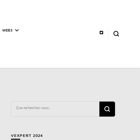
WEB3
Vous
recherchiez
quelque
chose ?
VEXPERT 2024