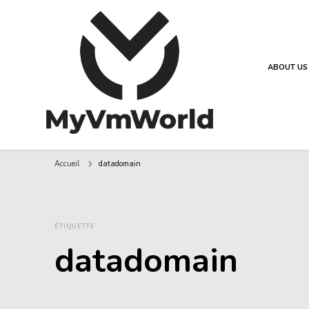
ABOUT US
MyVMworld
Accueil
datadomain
ÉTIQUETTE
datadomain