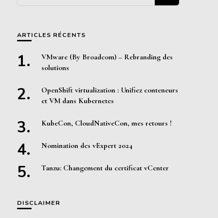
quelque
chose ?
ARTICLES RÉCENTS
VMware (By Broadcom) – Rebranding des
solutions
OpenShift virtualization : Unifiez conteneurs
et VM dans Kubernetes
KubeCon, CloudNativeCon, mes retours !
Nomination des vExpert 2024
Tanzu: Changement du certificat vCenter
DISCLAIMER