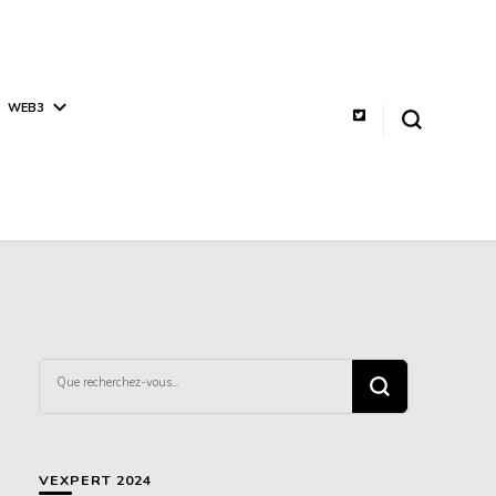
WEB3
Vous
recherchiez
quelque
chose ?
VEXPERT 2024