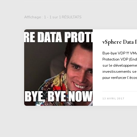
Affichage : 1 - 1 sur 1 RÉSULTATS
vSphere Data P
Bye-bye VDP !!! VMwa
Protection VDP (End
sur le développemen
investissements se 
pour renforcer l’éc
13 AVRIL 2017