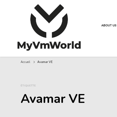
ABOUT US
MyVMworld
Accueil
Avamar VE
ÉTIQUETTE
Avamar VE