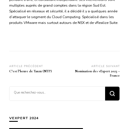
multiples auprés de grand comptes dans la région Sud Est.
Spécialisé en réseaux et sécurité, il a décidé il y a quelques année
d’attaquer le segment du Cloud Computing. Spécialisé dans les
produits VMware mais surtout autours de NSX et de vRealize Suite.
Navigation
ARTICLE PRÉCÉDENT
ARTICLE SUIVANT
C’est l’heure de Tanzu (NTP)
Nomination des vExpert 2023 –
d’article
France
Vous
recherchiez
quelque
chose ?
VEXPERT 2024