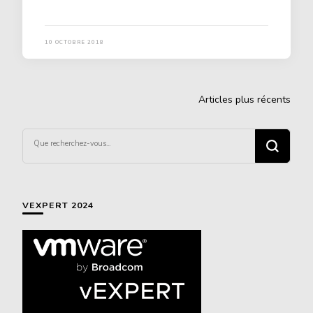
10 OCTOBRE 2018
Navigation
Articles plus récents
des
articles
Vous
recherchiez
quelque
chose ?
VEXPERT 2024