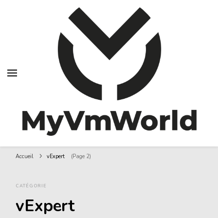
MyVMworld
Accueil
vExpert
(Page 2)
CATÉGORIE
vExpert